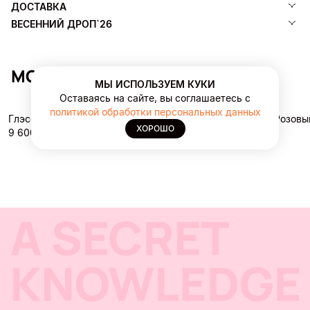
ДОСТАВКА
ВЕСЕННИЙ ДРОП`26
МОЖЕТ ПОНРАВИТЬСЯ
МЫ ИСПОЛЬЗУЕМ КУКИ
Оставаясь на сайте, вы соглашаетесь с
политикой обработки персональных данных
Глэсси Таг Таб Медиум
Ремень Розовы
ХОРОШО
9 600 ₽
2 800 ₽