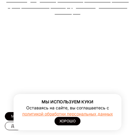
собой каждый день. Голубые оттенки, летнее настроение и
сумки, напоминающие о море, даже если до него тысячи
километров.
МЫ ИСПОЛЬЗУЕМ КУКИ
Оставаясь на сайте, вы соглашаетесь с
политикой обработки персональных данных
Морской Дроп
На каждый день
ХОРОШО
Для особого случая