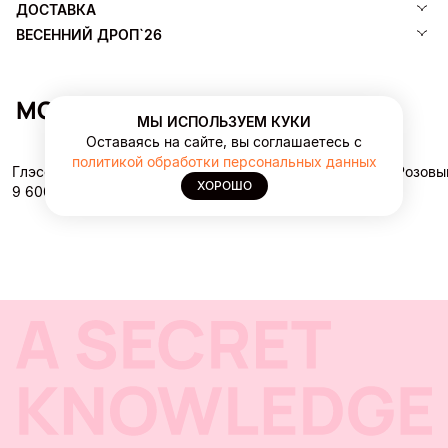
ДОСТАВКА
ВЕСЕННИЙ ДРОП`26
МОЖЕТ ПОНРАВИТЬСЯ
МЫ ИСПОЛЬЗУЕМ КУКИ
Оставаясь на сайте, вы соглашаетесь с
политикой обработки персональных данных
Глэсси Таг Таб Медиум
Ремень Розовы
ХОРОШО
9 600 ₽
2 800 ₽