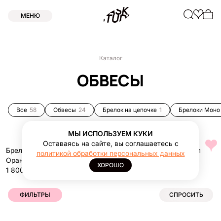
МЕНЮ
Каталог
ОБВЕСЫ
Все
58
Обвесы
24
Брелок на цепочке
1
Брелоки Моно
МЫ ИСПОЛЬЗУЕМ КУКИ
Оставаясь на сайте, вы соглашаетесь с
Брелок-ключница Смайл
Брелок-ключница Смайл
политикой обработки персональных данных
Оранжевый
Грушевый
ХОРОШО
1 800 ₽
1 800 ₽
ФИЛЬТРЫ