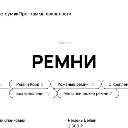
ор сумок
Программа лояльности
Каталог
РЕМНИ
7
Ремни Корд
6
Кожаные ремни
10
С крепле
Без крепления
17
Металлические ремни
2
й бланковый
Ремень Белый
2 800 ₽